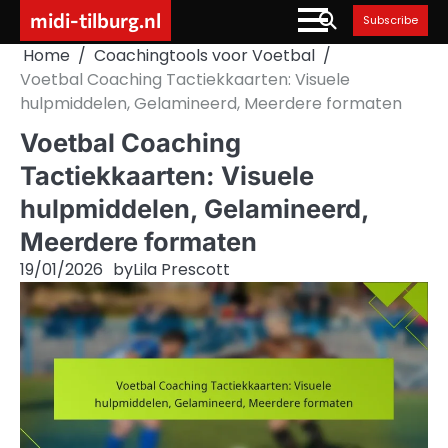
Skip
midi-tilburg.nl
Subscribe
to
Home
Coachingtools voor Voetbal
content
Voetbal Coaching Tactiekkaarten: Visuele
hulpmiddelen, Gelamineerd, Meerdere formaten
Voetbal Coaching
Tactiekkaarten: Visuele
hulpmiddelen, Gelamineerd,
Meerdere formaten
19/01/2026
by
Lila Prescott