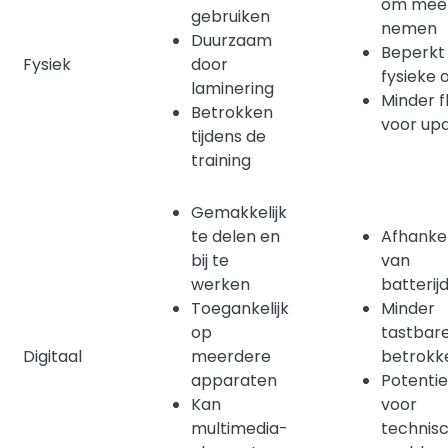
om mee
gebruiken
nemen
Duurzaam
Beperkt 
Fysiek
door
fysieke 
laminering
Minder f
Betrokken
voor up
tijdens de
training
Gemakkelijk
te delen en
Afhankel
bij te
van
werken
batterij
Toegankelijk
Minder
op
tastbar
Digitaal
meerdere
betrokk
apparaten
Potentie
Kan
voor
multimedia-
technis