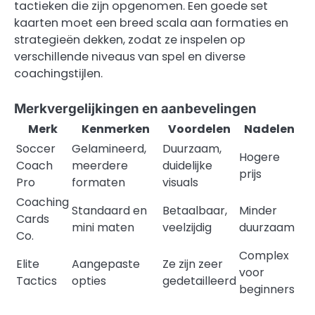
tactieken die zijn opgenomen. Een goede set
kaarten moet een breed scala aan formaties en
strategieën dekken, zodat ze inspelen op
verschillende niveaus van spel en diverse
coachingstijlen.
Merkvergelijkingen en aanbevelingen
Merk
Kenmerken
Voordelen
Nadelen
Soccer
Gelamineerd,
Duurzaam,
Hogere
Coach
meerdere
duidelijke
prijs
Pro
formaten
visuals
Coaching
Standaard en
Betaalbaar,
Minder
Cards
mini maten
veelzijdig
duurzaam
Co.
Complex
Elite
Aangepaste
Ze zijn zeer
voor
Tactics
opties
gedetailleerd
beginners