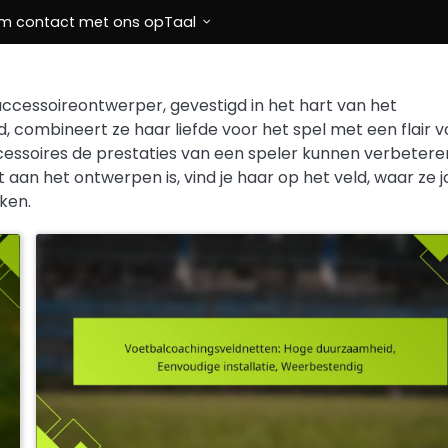
m contact met ons op
Taal
accessoireontwerper, gevestigd in het hart van het
, combineert ze haar liefde voor het spel met een flair v
accessoires de prestaties van een speler kunnen verbetere
aan het ontwerpen is, vind je haar op het veld, waar ze 
ken.