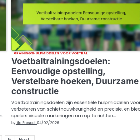
TRAININGSHULPMIDDELEN VOOR VOETBAL
Voetbaltrainingsdoelen:
Eenvoudige opstelling,
Verstelbare hoeken, Duurzame
constructie
Voetbaltrainingsdoelen zijn essentiële hulpmiddelen voo
verbeteren van schietnauwkeurigheid en precisie, en bie
un
spelers visuele markeringen om op te richten…
by
Lila Prescott
04/02/2026
…
5
Next