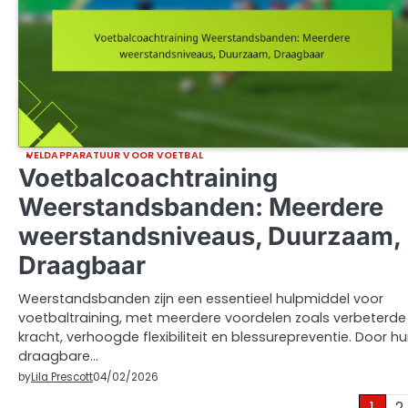
VELDAPPARATUUR VOOR VOETBAL
Voetbalcoachtraining
Weerstandsbanden: Meerdere
weerstandsniveaus, Duurzaam,
Draagbaar
Weerstandsbanden zijn een essentieel hulpmiddel voor
voetbaltraining, met meerdere voordelen zoals verbeterde
kracht, verhoogde flexibiliteit en blessurepreventie. Door h
draagbare…
by
Lila Prescott
04/02/2026
1
2