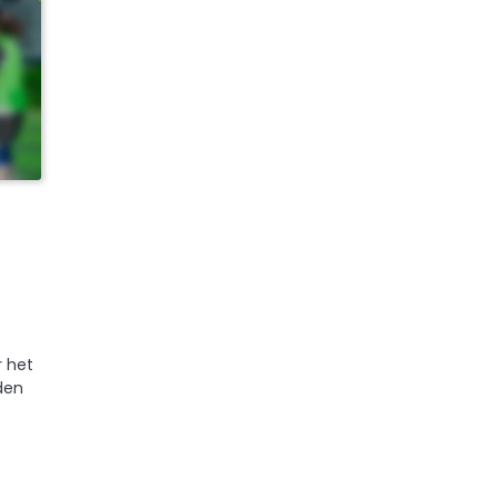
r het
den