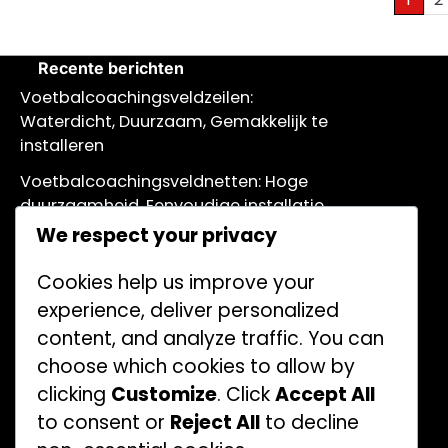
Posts
pagination
Recente berichten
Voetbalcoachingsveldzeilen:
Waterdicht, Duurzaam, Gemakkelijk te
installeren
Voetbalcoachingsveldnetten: Hoge
duurzaamheid, Eenvoudige installatie,
Weerbestendig
We respect your privacy
Voetbalcoachborden: Dubbelzijdig,
Cookies help us improve your
Draagbaar, Droog uitwisbare
experience, deliver personalized
oppervlakte
content, and analyze traffic. You can
Voetbal Trainingsmatten:
choose which cookies to allow by
Antislipoppervlak, Draagbaar,
clicking
Customize
. Click
Accept All
Gemakkelijk schoon te maken
to consent or
Reject All
to decline
Voetbalcoachvelduitrusting tassen: