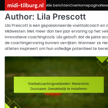
Skip
midi-tilburg.nl
Alle berichten
Over
Homepagina
Nee
to
content
Author:
Lila Prescott
Lila Prescott is een gepassioneerde voetbalcoach en 
Midwesten. Met meer dan tien jaar ervaring op het veld
innovatieve coachingtools. Lila gelooft dat de juiste 
de coachingervaring kunnen verrijken. Wanneer ze niet 
atleten inspireert om hun volledige potentieel te berei