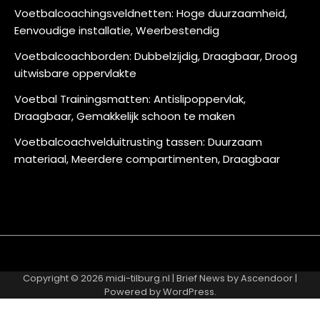
Voetbalcoachingsveldnetten: Hoge duurzaamheid,
Eenvoudige installatie, Weerbestendig
Voetbalcoachborden: Dubbelzijdig, Draagbaar, Droog
uitwisbare oppervlakte
Voetbal Trainingsmatten: Antislipoppervlak,
Draagbaar, Gemakkelijk schoon te maken
Voetbalcoachvelduitrusting tassen: Duurzaam
materiaal, Meerdere compartimenten, Draagbaar
About
Contact
Cookie
Privacy
Sitemap
Terms
Us
Us
Policy
Policy
and
Copyright © 2026
midi-tilburg.nl
| Brief News by
Ascendoor
|
Conditions
Powered by
WordPress
.