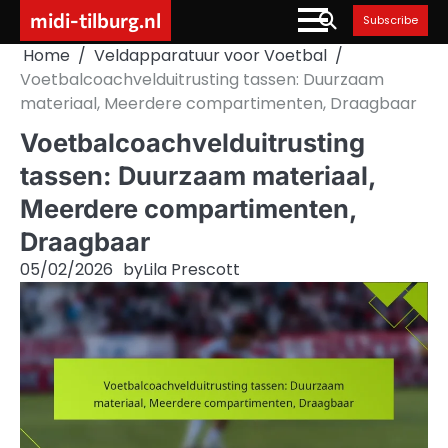
Skip
midi-tilburg.nl
Subscribe
to
Home
Veldapparatuur voor Voetbal
content
Voetbalcoachvelduitrusting tassen: Duurzaam
materiaal, Meerdere compartimenten, Draagbaar
Voetbalcoachvelduitrusting
tassen: Duurzaam materiaal,
Meerdere compartimenten,
Draagbaar
05/02/2026
by
Lila Prescott