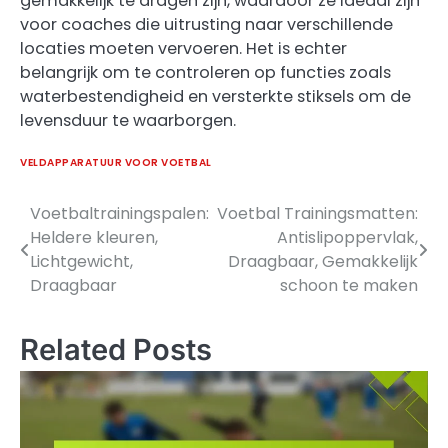
gemakkelijk te dragen zijn, waardoor ze ideaal zijn
voor coaches die uitrusting naar verschillende
locaties moeten vervoeren. Het is echter
belangrijk om te controleren op functies zoals
waterbestendigheid en versterkte stiksels om de
levensduur te waarborgen.
VELDAPPARATUUR VOOR VOETBAL
Voetbaltrainingspalen:
Voetbal Trainingsmatten:
Post
Heldere kleuren,
Antislipoppervlak,
navigation
Lichtgewicht,
Draagbaar, Gemakkelijk
Draagbaar
schoon te maken
Related Posts