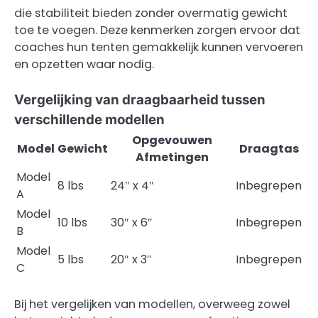
die stabiliteit bieden zonder overmatig gewicht
toe te voegen. Deze kenmerken zorgen ervoor dat
coaches hun tenten gemakkelijk kunnen vervoeren
en opzetten waar nodig.
Vergelijking van draagbaarheid tussen
verschillende modellen
Opgevouwen
Model
Gewicht
Draagtas
Afmetingen
Model
8 lbs
24″ x 4″
Inbegrepen
A
Model
10 lbs
30″ x 6″
Inbegrepen
B
Model
5 lbs
20″ x 3″
Inbegrepen
C
Bij het vergelijken van modellen, overweeg zowel