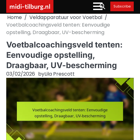
Skip
midi-tilburg.nl
Subscribe
to
Home
Veldapparatuur voor Voetbal
content
Voetbalcoachingsveld tenten: Eenvoudige
opstelling, Draagbaar, UV-bescherming
Voetbalcoachingsveld tenten:
Eenvoudige opstelling,
Draagbaar, UV-bescherming
03/02/2026
by
Lila Prescott